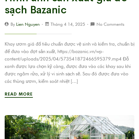
sạch Bazanic
By
Lien Nguyen
Tháng 4 14, 2025
No Comments
Khay ươm giá đổ tiêu chuẩn được vệ sinh và kiểm tra, chuẩn bị
để đưa vào đợt sản xuất, https://bazanic.vn/wp-
content/uploads/2025/04/573541872466595379.mp4 Đỗ
xanh được lựa chọn kỹ càng, được đưa vào các khay sau khi
được ngâm rửa, xử lý vi sinh sạch sẽ. Sau đó được đưa vào
các thùng ươm, kiểm soát nhiệt […]
READ MORE