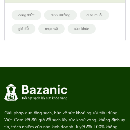
công thức
dinh dưỡng
dưa muối
giá đỗ
mẹo vặt
sức khỏe
Giải pháp quà tặng sạch, bảo vệ sức khoẻ người tiêu dùng
Việt. Cam kết đổi giá đỗ sạch lấy sức khoẻ vàng, khẳng định uy
tín, trách nhiệm của nhà kinh doanh. Tuyệt đối 100% không