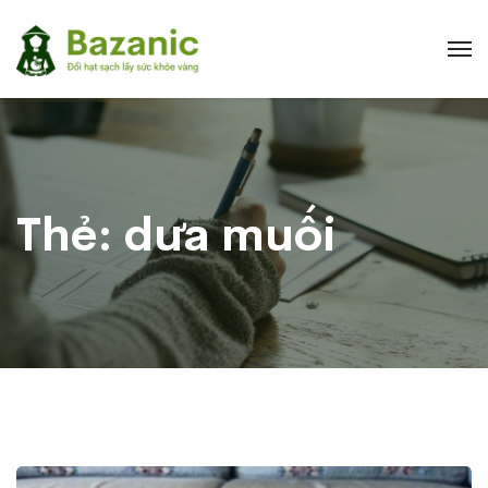
Thẻ:
dưa muối